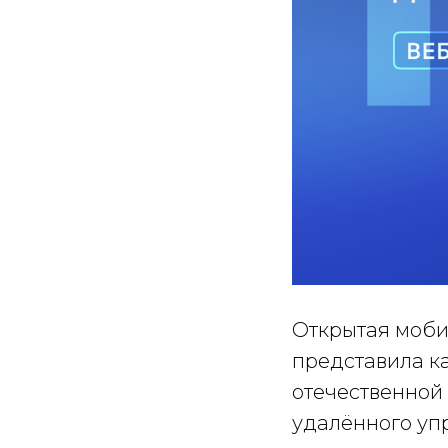
Открытая моби
представила к
отечественной
удалённого уп