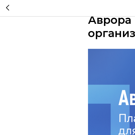
Возмож
Аврора
органи