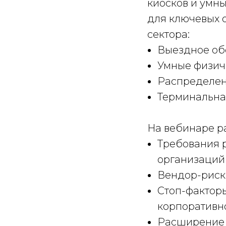
киосков и умн
для ключевых 
сектора:
Выездное об
Умные физич
Распределен
Терминальная
На вебинаре р
Требования 
организаций
Вендор-риски
Стоп-фактор
корпоративн
Расширение 