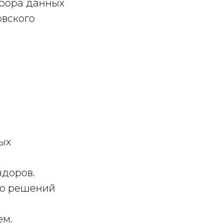
сбора данных
овского
ых
ндоров.
ию решений
ем.