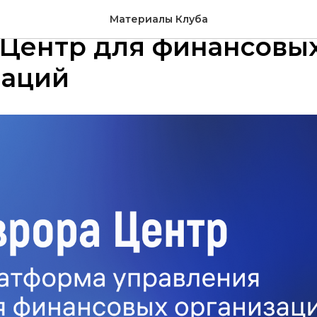
ности EMM-платформ
Материалы Клуба
 Центр для финансовы
заций