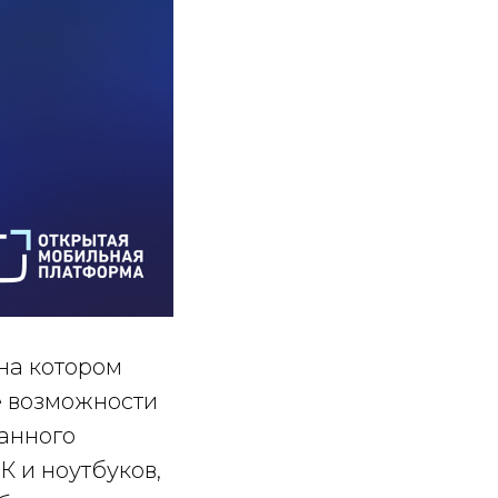
на котором
е возможности
анного
 и ноутбуков,